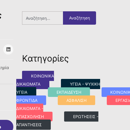
ς
Αναζήτηση
Κατηγορίες
πηρία
ΚΟΙΝΩΝΙΚΑ
ΔΙΚΑΙΩΜΑΤΑ
ΥΓΕΙΑ - ΨΥΧΙΚΗ
ΥΓΕΙΑ
ΕΚΠΑΙΔΕΥΣΗ
ΚΟΙΝΩΝΙ
ΦΡΟΝΤΙΔΑ
ΑΣΦΑΛΙΣΗ
ΕΡΓΑΣΙ
ΔΙΚΑΙΩΜΑΤΑ -
ΑΠΑΣΧΟΛΗΣΗ
ΕΡΩΤΗΣΕΙΣ -
ΑΠΑΝΤΗΣΕΙΣ
ο