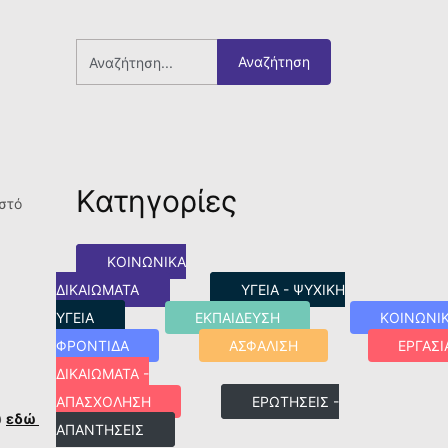
Αναζήτηση
Κατηγορίες
στό
ΚΟΙΝΩΝΙΚΑ
ΔΙΚΑΙΩΜΑΤΑ
ΥΓΕΙΑ - ΨΥΧΙΚΗ
ΥΓΕΙΑ
ΕΚΠΑΙΔΕΥΣΗ
ΚΟΙΝΩΝΙ
ΦΡΟΝΤΙΔΑ
ΑΣΦΑΛΙΣΗ
ΕΡΓΑΣΙ
ΔΙΚΑΙΩΜΑΤΑ -
ΑΠΑΣΧΟΛΗΣΗ
ΕΡΩΤΗΣΕΙΣ -
υ
εδώ
ΑΠΑΝΤΗΣΕΙΣ