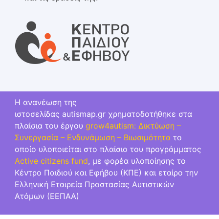
Η ανανέωση της
ιστοσελίδας autismap.gr χρηματοδοτήθηκε στα
πλαίσια του έργου
grow4autism: Δικτύωση –
Συνεργασία – Ενδυνάμωση – Βιωσιμότητα
το
οποίο υλοποιείται στο πλαίσιο του προγράμματος
Active citizens fund
, με φορέα υλοποίησης το
Κέντρο Παιδιού και Εφήβου (ΚΠΕ) και εταίρο την
Ελληνική Εταιρεία Προστασίας Αυτιστικών
Ατόμων (ΕΕΠΑΑ)