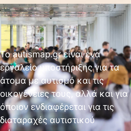
Το autismap.gr είναι ένα
εργαλείο υποστήριξης για τα
άτομα με αυτισμό και τις
οικογένειες τους, αλλά και για
όποιον ενδιαφέρεται για τις
διαταραχές αυτιστικού