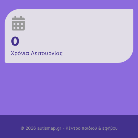
0
Χρόνια Λειτουργίας
© 2026 autismap.gr -
Κέντρο παιδιού & εφήβου