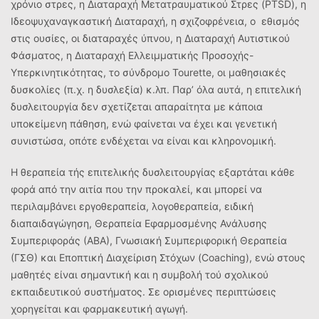
χρόνιο στρες, η Διαταραχή Μετατραυματικού Στρες (PTSD), η
Ιδεοψυχαναγκαστική Διαταραχή, η σχιζοφρένεια, ο εθισμός
στις ουσίες, οι διαταραχές ύπνου, η Διαταραχή Αυτιστικού
Φάσματος, η Διαταραχή Ελλειμματικής Προσοχής-
Υπερκινητικότητας, το σύνδρομο Tourette, οι μαθησιακές
δυσκολίες (π.χ. η δυσλεξία) κ.λπ. Παρ’ όλα αυτά, η επιτελική
δυσλειτουργία δεν σχετίζεται απαραίτητα με κάποια
υποκείμενη πάθηση, ενώ φαίνεται να έχει και γενετική
συνιστώσα, οπότε ενδέχεται να είναι και κληρονομική.
Η θεραπεία τής επιτελικής δυσλειτουργίας εξαρτάται κάθε
φορά από την αιτία που την προκαλεί, και μπορεί να
περιλαμβάνει εργοθεραπεία, λογοθεραπεία, ειδική
διαπαιδαγώγηση, Θεραπεία Εφαρμοσμένης Ανάλυσης
Συμπεριφοράς (ΑΒΑ), Γνωσιακή Συμπεριφορική Θεραπεία
(ΓΣΘ) και Εποπτική Διαχείριση Στόχων (Coaching), ενώ στους
μαθητές είναι σημαντική και η συμβολή τού σχολικού
εκπαιδευτικού συστήματος. Σε ορισμένες περιπτώσεις
χορηγείται και φαρμακευτική αγωγή.