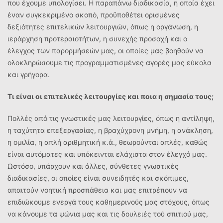
που έχουμε υπολογίσει. Η παραπάνω διαδικασία, η οποία έχει
έναν συγκεκριμένο σκοπό, προϋποθέτει ορισμένες
δεξιότητες επιτελικών λειτουργιών, όπως η οργάνωση, η
ιεράρχηση προτεραιοτήτων, η συνεχής προσοχή και ο
έλεγχος των παρορμήσεών μας, οι οποίες μας βοηθούν να
ολοκληρώσουμε τις προγραμματισμένες αγορές μας εύκολα
και γρήγορα.
Τι είναι οι επιτελικές λειτουργίες και ποια η σημασία τους;
Πολλές από τις γνωστικές μας λειτουργίες, όπως η αντίληψη,
η ταχύτητα επεξεργασίας, η βραχύχρονη μνήμη, η ανάκληση,
η ομιλία, η απλή αριθμητική κ.ά., θεωρούνται απλές, καθώς
είναι αυτόματες και υπόκεινται ελάχιστα στον έλεγχό μας.
Ωστόσο, υπάρχουν και άλλες, σύνθετες γνωστικές
διαδικασίες, οι οποίες είναι συνειδητές και σκόπιμες,
απαιτούν νοητική προσπάθεια και μας επιτρέπουν να
επιδιώκουμε ενεργά τους καθημερινούς μας στόχους, όπως
να κάνουμε τα ψώνια μας και τις δουλειές τού σπιτιού μας,