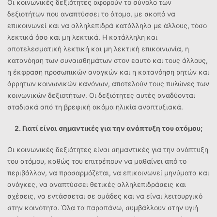
Οι κοινωνικές δεξιότητες αφορούν το σύνολο των
δεξιοτήτων που αναπτύσσει το άτομο, με σκοπό να
επικοινωνεί και να αλληλεπιδρά κατάλληλα με άλλους, τόσο
λεκτικά όσο και μη λεκτικά. Η κατάλληλη και
αποτελεσματική λεκτική και μη λεκτική επικοινωνία, η
κατανόηση των συναισθημάτων στον εαυτό και τους άλλους,
η έκφραση προσωπικών αναγκών και η κατανόηση ρητών και
άρρητων κοινωνικών κανόνων, αποτελούν τους πυλώνες των
κοινωνικών δεξιοτήτων. Οι δεξιότητες αυτές αναδύονται
σταδιακά από τη βρεφική ακόμα ηλικία αναπτυξιακά.
2. Γιατί είναι σημαντικές για την ανάπτυξη του ατόμου;
Οι κοινωνικές δεξιότητες είναι σημαντικές για την ανάπτυξη
του ατόμου, καθώς του επιτρέπουν να μαθαίνει από το
περιβάλλον, να προσαρμόζεται, να επικοινωνεί μηνύματα και
ανάγκες, να αναπτύσσει θετικές αλληλεπιδράσεις και
σχέσεις, να εντάσσεται σε ομάδες και να είναι λειτουργικό
στην κοινότητα. Όλα τα παραπάνω, συμβάλλουν στην υγιή