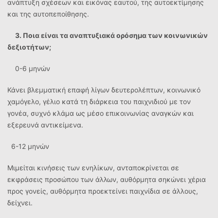
ανάπτυξη σχέσεων και εικόνας εαυτού, της αυτοεκτίμησης
και της αυτοπεποίθησης.
3. Ποια είναι τα αναπτυξιακά ορόσημα των κοινωνικών
δεξιοτήτων;
0-6 μηνών
Κάνει βλεμματική επαφή λίγων δευτερολέπτων, κοινωνικό
χαμόγελο, γέλιο κατά τη διάρκεια του παιχνιδιού με τον
γονέα, συχνό κλάμα ως μέσο επικοινωνίας αναγκών και
εξερευνά αντικείμενα.
6-12 μηνών
Μιμείται κινήσεις των ενηλίκων, ανταποκρίνεται σε
εκφράσεις προσώπου των άλλων, αυθόρμητα σηκώνει χέρια
προς γονείς, αυθόρμητα προεκτείνει παιχνίδια σε άλλους,
δείχνει.