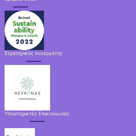
Στρατηγικός συνεργάτης
Υποστηρικτές Επικοινωνίας