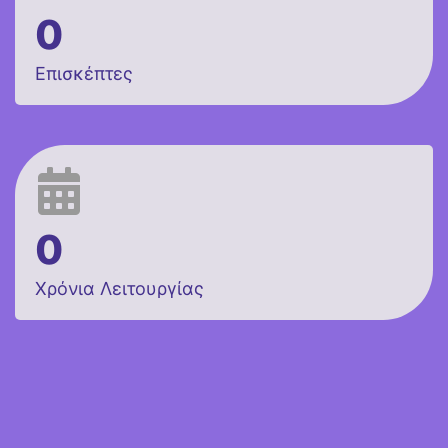
0
Επισκέπτες
0
Χρόνια Λειτουργίας