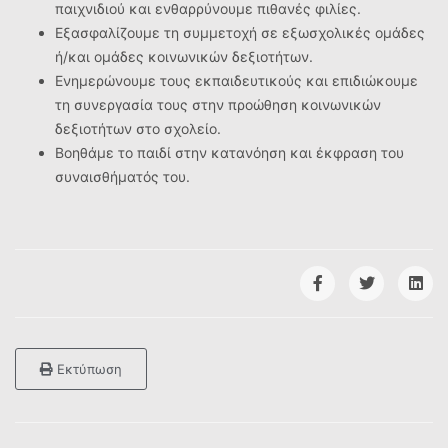
παιχνιδιού και ενθαρρύνουμε πιθανές φιλίες.
Εξασφαλίζουμε τη συμμετοχή σε εξωσχολικές ομάδες
ή/και ομάδες κοινωνικών δεξιοτήτων.
Ενημερώνουμε τους εκπαιδευτικούς και επιδιώκουμε
τη συνεργασία τους στην προώθηση κοινωνικών
δεξιοτήτων στο σχολείο.
Βοηθάμε το παιδί στην κατανόηση και έκφραση του
συναισθήματός του.
Εκτύπωση