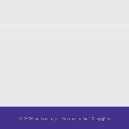
© 2026 autismap.gr -
Κέντρο παιδιού & εφήβου